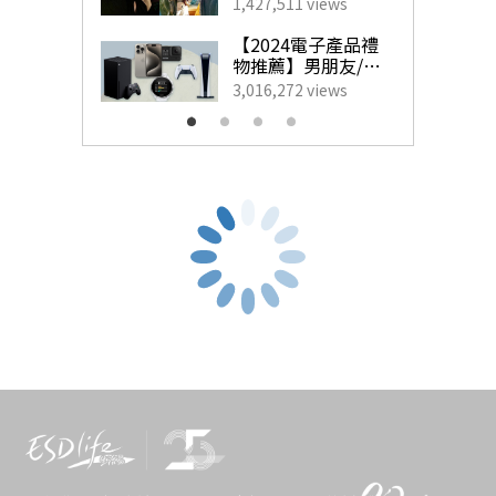
藝人甜蜜慶祝點子
1,427,511 views
有心思的禮物啦！如果你有多一點的預算，不妨考慮一下
為另一半製造驚
喜！
【2024電子產品禮
設計簡潔時尚的鑽飾，一想到愛人每天戴著你送的禮物，
物推薦】男朋友/老
公最想收到的實用
3,016,272 views
每當看到時還會想起你，絕對會是你們最有紀念價值的禮
生日禮物
物和回憶！