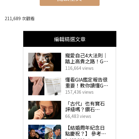
男朋友/女朋友禮物推薦｜推介名牌首飾、
美妝護膚、時尚潮流、電子禮物排行榜
211,689 次觀看
快速瀏覽：
男朋友/女朋友禮物清單｜#1 名牌首飾
編輯精選文章
男朋友/女朋友禮物清單｜#2 美妝護膚
寵愛自己4大法則｜
男朋友/女朋友禮物清單｜#3 時尚潮流單品
踏上高貴之路！GIA
珠寶鑽飾必備指南
男朋友/女朋友禮物清單｜#4 數碼電子禮物
116,664 views
懂看GIA鑑定報告很
重要！教你讀懂GIA
4C外的重要訊息！
157,436 views
有心思送禮推薦｜男朋友/女朋友
揀珠寶商如挑對醫
生 挑選心儀寶石不
「古代」也有寶石
禮物清單 名牌首飾篇
求人！
評級嗎？鑽石
「4C」是如何創
66,483 views
立？一文帶你了解
每逢大日子，大家總會期盼收到一份特別有意義的禮物，
GIA對鑽石鑑定的影
【結婚周年紀念日
響力！
點慶祝？】 參考男
作為一個完美男朋友/女朋友當然要花點心思為另一半準備