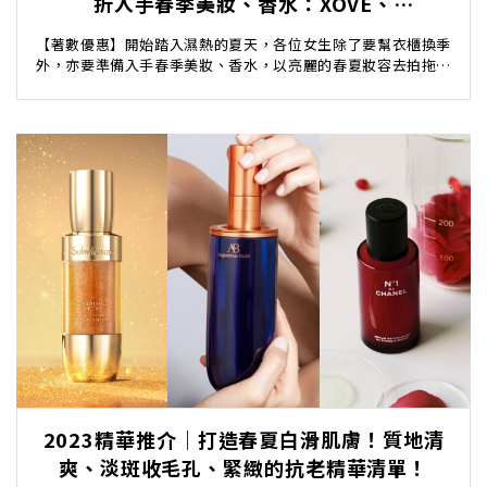
折入手春季美妝、香水：XOVE、
SHISEIDO、LANCOME小黑瓶、SK-II套裝
【著數優惠】開始踏入濕熱的夏天，各位女生除了要幫衣櫃換季
外，亦要準備入手春季美妝、香水，以亮麗的春夏妝容去拍拖、
旅行影相！如果你也想趁著消費券出爐去入手春季美妝...
2023精華推介｜打造春夏白滑肌膚！質地清
爽、淡斑收毛孔、緊緻的抗老精華清單！