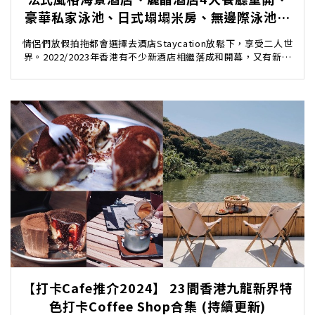
豪華私家泳池、日式塌塌米房、無邊際泳池打
卡！（持續更新）
情侶們放假拍拖都會選擇去酒店Staycation放鬆下，享受二人世
界。2022/2023年香港有不少新酒店相繼落成和開幕，又有新地
方可以去Staycation啦...
【打卡Cafe推介2024】 23間香港九龍新界特
色打卡Coffee Shop合集 (持續更新)