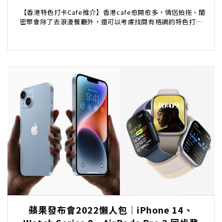
【香港特色打卡Cafe推介】香港cafe愈開愈多，情侶拍拖、閨
密聚會除了去浪漫餐廳外，還可以考慮找間有格調的特色打卡
Cafe，坐得耐啲又舒服...
蘋果發布會2022懶人包｜iPhone 14、