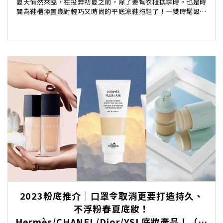
夏天悄然來臨，在投奔初夏之前，除了要幫衣櫃換季時，也是時
間為鞋櫃添置幾對輕巧又時尚的平底涼鞋拖鞋了！一雙時髦設計
的涼鞋是夏日造型的點綴，無論去行街、下午茶還是郊...
2023粉底推介｜口罩令取消更要打造持久、
不浮粉春夏底妝！
Hermès/CHANEL/Dior/YSL底妝產品！（持