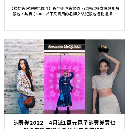
【女裝名牌短銀包推介】近年迷你袋當道，越來越多女生轉用短
銀包，其實 $5000 以下又實用的名牌女裝短銀包禮物選擇不
少。以下為大家推介10款性價比及實用性高的名...
消費券2022｜4月派1萬元電子消費券買乜