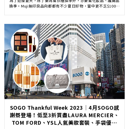
為了迎接夏天，除了要為幫衣櫃換季外，亦要幫化妝品、護膚品
換季。Muji無印良品向都都有不少夏日好物，當中更不乏$100以
下護膚品和防曬產品，編輯就為大家整理好一...
SOGO Thankful Week 2023｜4月SOGO感
謝祭登場！低至3折買盡LAURA MERCIER、
TOM FORD、YSL人氣美妝套裝、手袋優惠