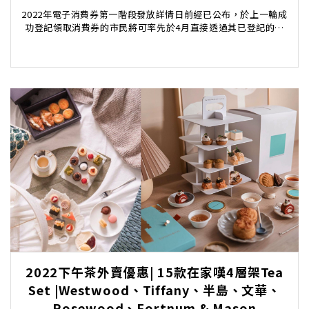
2022年電子消費券第一階段發放詳情日前經已公布，於上一輪成
功登記領取消費券的市民將可率先於4月直接透過其已登記的儲
值支付工具帳戶收取HK$5,000消費券。餘...
2022下午茶外賣優惠| 15款在家嘆4層架Tea
Set |Westwood、Tiffany、半島、文華、
Rosewood、Fortnum & Mason