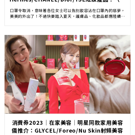
續更新）
口罩令取消，意味著各位女士可以告別妝容沾在口罩內的惡夢，
美美的外出了！不過快要踏入夏天，護膚品、化妝品都應陸續換
季，以應付潮濕又炎熱的天氣。夏天化妝就最怕溶妝出...
消費券2023｜在家美容｜明星同款家用美容
儀推介：GLYCEL/Foreo/Nu Skin射頻美容