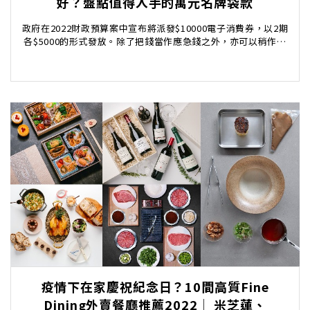
好？盤點值得入手的萬元名牌袋款
政府在2022財政預算案中宣布將派發$10000電子消費券，以2期
各$5000的形式發放。除了把錢當作應急錢之外，亦可以稍作購
物放鬆一下。相信不少女生在聽到派糖...
疫情下在家慶祝紀念日？10間高質Fine
Dining外賣餐廳推薦2022│ 米芝蓮、