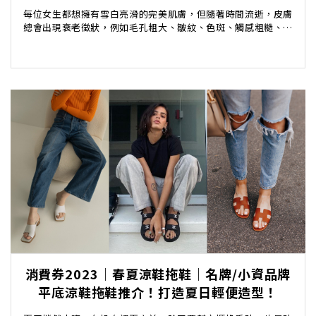
每位女生都想擁有雪白亮滑的完美肌膚，但隨著時間流逝，皮膚
總會出現衰老徵狀，例如毛孔粗大、皺紋、色斑、觸感粗糙、鬆
弛等。女生在二十五歲之後就會出現初老肌膚，新陳代...
消費券2023｜春夏涼鞋拖鞋｜名牌/小資品牌
平底涼鞋拖鞋推介！打造夏日輕便造型！