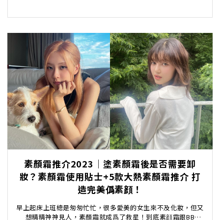
素顏霜推介2023｜塗素顏霜後是否需要卸
妝？素顏霜使用貼士+5款大熱素顏霜推介 打
造完美僞素顔！
早上起床上班總是匆匆忙忙，很多愛美的女生來不及化妝，但又
想精精神神見人，素顏霜就成爲了救星！到底素顔霜跟BB