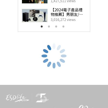
女朋友生日禮物必備5大驚喜丨#1
藝人甜蜜慶祝點子
1,427,511 views
為另一半製造驚
玫瑰金首飾推介
喜！
【2024電子產品禮
物推薦】男朋友/老
公最想收到的實用
3,016,272 views
生日禮物
Cartier ETINCELLE DE CARTIER 18K玫瑰金鑽石戒指