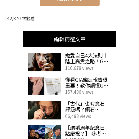
142,870 次觀看
女朋友生日禮物必備5大驚喜丨女生最愛的
首飾/生日蛋糕/花束/Staycation/餐廳推
薦
編輯精選文章
快速瀏覽：
寵愛自己4大法則｜
踏上高貴之路！GIA
#1 女朋友生日禮物靈感丨玫瑰金首飾推介
珠寶鑽飾必備指南
116,678 views
#2 女朋友生日禮物靈感丨人氣打卡生日蛋糕推介
懂看GIA鑑定報告很
重要！教你讀懂GIA
#3 女朋友生日禮物靈感丨精緻花束禮物
4C外的重要訊息！
157,436 views
#4 女朋友生日禮物靈感丨浪漫生日Staycation
揀珠寶商如挑對醫
生 挑選心儀寶石不
「古代」也有寶石
#5 女朋友生日禮物靈感丨唯美氣氛餐廳
求人！
評級嗎？鑽石
「4C」是如何創
66,483 views
立？一文帶你了解
GIA對鑽石鑑定的影
【結婚周年紀念日
響力！
點慶祝？】 參考男