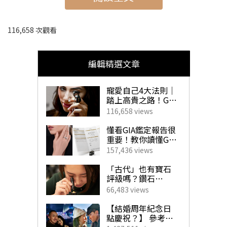
116,658 次觀看
編輯精選文章
寵愛自己4大法則｜
踏上高貴之路！GIA
珠寶鑽飾必備指南
116,658 views
懂看GIA鑑定報告很
寵愛法則#1 寵愛自己 設計專屬珠
重要！教你讀懂GIA
寶
4C外的重要訊息！
157,436 views
揀珠寶商如挑對醫
生 挑選心儀寶石不
「古代」也有寶石
厭倦了千篇一律的珠寶款式，渴望把內心設計靈感完美展
求人！
評級嗎？鑽石
「4C」是如何創
66,483 views
現並擁有全世界獨一無二的專屬珠寶？
GIA珠寶設計證書課
立？一文帶你了解
GIA對鑽石鑑定的影
【結婚周年紀念日
程
，能讓你「美夢成真」！
響力！
點慶祝？】 參考男