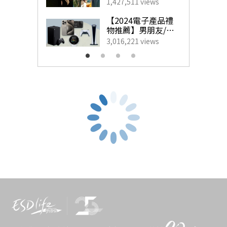
藝人甜蜜慶祝點子
1,427,511 views
為另一半製造驚
GIA美國寶石研究院是全世界鑽石、有色寶石和珍珠領域的
喜！
【2024電子產品禮
物推薦】男朋友/老
最高權威機構，而GIA香港分校更是擁有全球首屈一指的寶
公最想收到的實用
3,016,221 views
生日禮物
石和珠寶培訓及鑒定服務。參加
GIA珠寶設計證書課程
，不
但可以學習珠寶美術工藝的實用知識，更能從設計理念到
繪圖技術，全方位提升你的珠寶設計能力，將內心的珠寶
靈感轉化為奪目璀璨的珠寶系列，打造屬於獨具風格的精
美珠寶產品！
按此了解GIA珠寶設計證書詳情