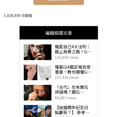
▼情侶好去處2024丨室外、室内拍拖好去處推介▼
5,838,449 次觀看
➤
1.打卡花海
編輯精選文章
西貢白腊村鬱金香花海丨
上水安圃村花田丨
元朗信芯園向
日葵花田丨
屯赤隧道浩和街 紫色馬纓丹丨
上水河上鄉荷花
寵愛自己4大法則｜
踏上高貴之路！GIA
田丨
山頂公園繡球花花海丨
南昌公園黃花風鈴木
珠寶鑽飾必備指南
116,658 views
懂看GIA鑑定報告很
➤
2.香港日系打卡熱點
重要！教你讀懂GIA
4C外的重要訊息！
157,436 views
揀珠寶商如挑對醫
生 挑選心儀寶石不
「古代」也有寶石
河背水塘家樂徑竹林丨
日本和風庭園景丨
香港貓島丨
港版
求人！
評級嗎？鑽石
「4C」是如何創
沖繩—屯赤隧道丨
愉景灣北海濱白教堂
66,483 views
立？一文帶你了解
GIA對鑽石鑑定的影
【結婚周年紀念日
響力！
點慶祝？】 參考男
➤
3.偽文青打卡位