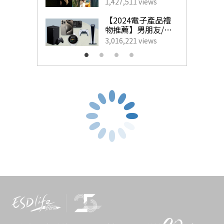
藝人甜蜜慶祝點子
1,427,511 views
為另一半製造驚
喜！
【2024電子產品禮
物推薦】男朋友/老
《銀河修理員》MV取景地丨
觀塘工廈區塗鴉牆丨
志明橋丨
公最想收到的實用
3,016,221 views
《幻愛》取景地丨
《睡到三點》MV取景地丨
《不可愛教
生日禮物
主》MV取景地
丨
炮台山東岸公園主題區
➤
4.室內拍拖好去處
中環街市
丨
旺角618上海街
丨
情侶工作坊
丨
自助烘培店丨
Staycation
➤
5.室外拍拖好去處
The Grounds戶外觀影體驗