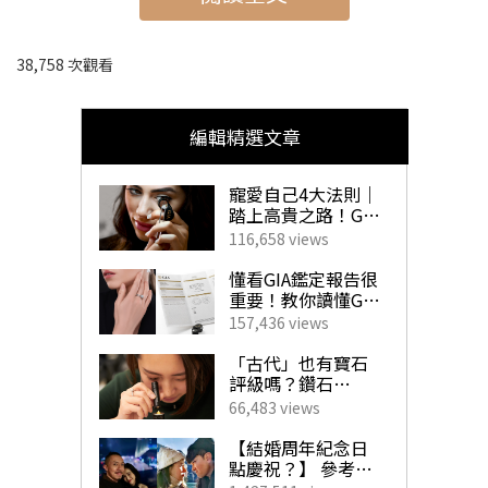
➤
情人節景點2024｜韓國 首爾塔
➤
情人節景點2024｜捷克布拉格 查理大橋
38,758 次觀看
➤
情人節景點2024｜希臘 沉船灣
➤
情人節景點2024｜法國 愛牆
編輯精選文章
寵愛自己4大法則｜
踏上高貴之路！GIA
珠寶鑽飾必備指南
116,658 views
情人節景點2024｜日本沖繩 心形
懂看GIA鑑定報告很
岩石
重要！教你讀懂GIA
4C外的重要訊息！
157,436 views
揀珠寶商如挑對醫
被稱爲潛水者的浪漫之地的，就是位於日本沖繩宮古島的
生 挑選心儀寶石不
「古代」也有寶石
求人！
評級嗎？鑽石
「雙拱形岩石」。這個情人節景點需要潛水到海底才能看
「4C」是如何創
66,483 views
立？一文帶你了解
到，水中的2個拱形岩石形成了心形，仿佛是寧靜海底中的
GIA對鑽石鑑定的影
【結婚周年紀念日
響力！
一句表白，特別受情侶歡迎！
點慶祝？】 參考男