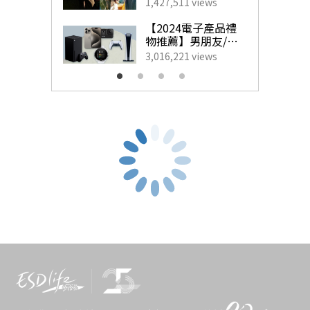
藝人甜蜜慶祝點子
1,427,511 views
為另一半製造驚
喜！
【2024電子產品禮
物推薦】男朋友/老
公最想收到的實用
3,016,221 views
生日禮物
雙拱形岩石