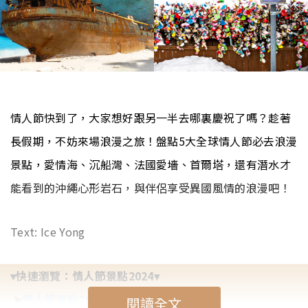
情人節快到了，大家想好跟另一半去哪裏慶祝了嗎？趁著
長假期，不妨來場浪漫之旅！盤點5大全球情人節必去浪漫
景點，愛情海、沉船灣、法國愛墻、首爾塔，還有潛水才
能看到的沖繩心形岩石，與伴侶享受異國風情的浪漫吧！
Text: Ice Yong
▾快速瀏覽：情人節景點2024▾
➤
情人節景點2024｜日本沖繩 心形岩石
閱讀全文