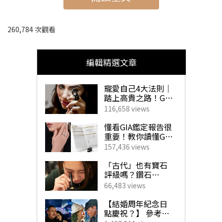
圖片來源：官網
260,784 次觀看
▾快速瀏覽：日本冬季祭典2024▾
➤
日本冬季祭典2024｜1. 三大雪祭——札幌雪祭
編輯精選文章
➤
日本冬季祭典2024｜2. 三大雪祭——旭川冬祭
➤
日本冬季祭典2024｜3. 三大雪祭——津南雪祭
寵愛自己4大法則｜
踏上高貴之路！GIA
➤
日本冬季祭典2024｜4. 白川鄉合掌村點燈祭
珠寶鑽飾必備指南
116,658 views
➤
日本冬季祭典2024｜5. 神倉神社御燈節
懂看GIA鑑定報告很
➤
日本冬季祭典2024｜6. 兩大雪屋祭——橫手雪屋祭
重要！教你讀懂GIA
4C外的重要訊息！
157,436 views
➤
日本冬季祭典2024｜7. 兩大雪屋祭——湯西川溫泉雪屋
揀珠寶商如挑對醫
生 挑選心儀寶石不
「古代」也有寶石
祭
求人！
評級嗎？鑽石
「4C」是如何創
➤
日本冬季祭典2024｜8. 三大日本花火大會——若草山燒
66,483 views
立？一文帶你了解
GIA對鑽石鑑定的影
山祭
【結婚周年紀念日
響力！
點慶祝？】 參考男
➤
日本冬季祭典2024｜9. 三大
日本
花火大會——層雲峽冰