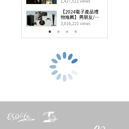
藝人甜蜜慶祝點子
1,427,511 views
為另一半製造驚
瀑祭
喜！
【2024電子產品禮
物推薦】男朋友/老
➤
日本冬季祭典2024｜10. 三大
日本
花火大會——越後妻
公最想收到的實用
3,016,221 views
生日禮物
有雪花火
日本冬季祭典2024｜1. 三大雪祭
——札幌雪祭