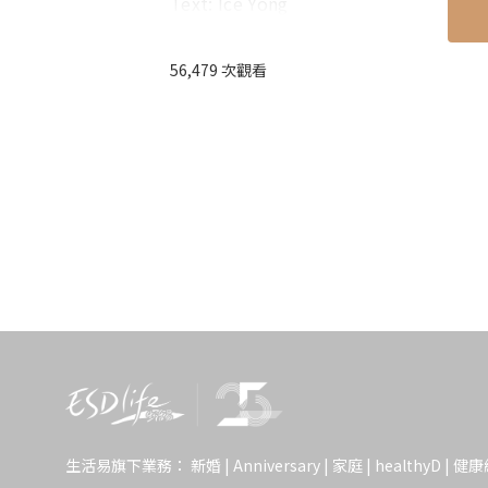
Text: Ice Yong
56,479 次觀看
▾快速瀏覽：杜拜景點推介2024▾
➤
杜拜景點推介2024｜1. 全世界最大室內水族館
Zoo
➤
杜拜景點推介2024｜2. 空中晚餐 Dinner
➤
杜拜景點推介2024｜3. 世界最高360° 無
➤
杜拜景點推介2024｜4. 全球最深泳池 Dee
➤
杜拜景點推介2024｜5. 世界最長、
杜拜景點推介2024｜1
Dubai Aquarium an
生活易旗下業務：
新婚
|
Anniversary
|
家庭
|
healthyD
|
健康