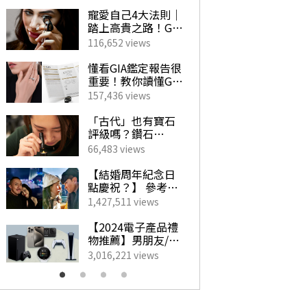
寵愛自己4大法則｜
珍
踏上高貴之路！GIA
穿
珠寶鑽飾必備指南
襯
116,652 views
224
選
懂看GIA鑑定報告很
行
重要！教你讀懂GIA
｜
4C外的重要訊息！
點
157,436 views
742
揀珠寶商如挑對醫
初
生 挑選心儀寶石不
「古代」也有寶石
【
求人！
評級嗎？鑽石
2
「4C」是如何創
新
66,483 views
201
立？一文帶你了解
手
GIA對鑽石鑑定的影
Cl
【結婚周年紀念日
情
響力！
萬！
點慶祝？】 參考男
2
最
藝人甜蜜慶祝點子
放
1,427,511 views
5,8
WO
為另一半製造驚
幻
Fl
喜！
地
【2024電子產品禮
【
續
物推薦】男朋友/老
20
公最想收到的實用
酒店
3,016,221 views
9,9
生日禮物