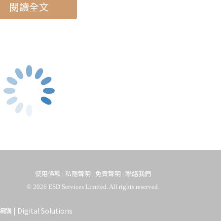
閱讀全文
 The Dubai Aquarium and Underwater
 in the Sky
邊際泳池 Aura Sky Pool
p Dive Dubai
最快、最陡峭的城市高空滑索 Xline 迪拜碼頭高空滑索
使用條款
私隱聲明
免責聲明
聯絡我們
|
|
|
© 2026 ESD Services Limited. All rights reserved.
. 全世界最大室內水族館 The
d Underwater Zoo
網購
|
Digital Solutions