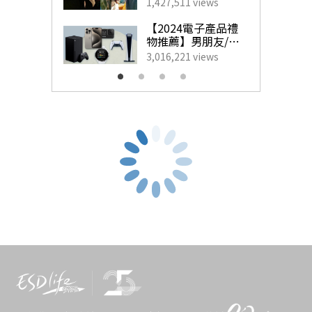
藝人甜蜜慶祝點子
1,427,511 views
袋底部，猶如一個手環裝飾的Fendi Nano Fendigraphy
為另一半製造驚
喜！
【2024電子產品禮
Black Leather Charm。
物推薦】男朋友/老
公最想收到的實用
3,016,221 views
生日禮物
小圓餅的弧度曲線很好看，出街時把它扣在手上，不但能
讓人看見底部LOGO，更像一件飾物，十分時尚又可愛！
一萬元消費券｜Alexander
McQUEEN The Curve Mini
$7900