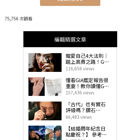
75,756 次觀看
編輯精選文章
寵愛自己4大法則｜
踏上高貴之路！GIA
珠寶鑽飾必備指南
116,658 views
懂看GIA鑑定報告很
重要！教你讀懂GIA
4C外的重要訊息！
157,436 views
揀珠寶商如挑對醫
生 挑選心儀寶石不
「古代」也有寶石
求人！
評級嗎？鑽石
「4C」是如何創
66,483 views
立？一文帶你了解
Fendi最新的春夏季手袋的討論度極高，更被譽為是下一
GIA對鑽石鑑定的影
【結婚周年紀念日
響力！
點慶祝？】 參考男
個必定熱爆的IT bag，說的就是這個將金屬標誌緊貼於手