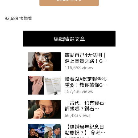
➤
全球熱氣球景點2024丨2. 瑞士 阿爾卑斯山
93,689 次觀看
➤
全球熱氣球景點2024丨3. 澳洲 坎培拉
➤
全球熱氣球景點2024丨4. 日本 佐賀
編輯精選文章
➤
全球熱氣球景點2024丨5. 台東 鹿野高台
寵愛自己4大法則｜
踏上高貴之路！GIA
珠寶鑽飾必備指南
116,658 views
全球熱氣球景點2024丨1. 土耳其
懂看GIA鑑定報告很
重要！教你讀懂GIA
卡帕多奇亞
4C外的重要訊息！
157,436 views
揀珠寶商如挑對醫
生 挑選心儀寶石不
「古代」也有寶石
求人！
評級嗎？鑽石
「4C」是如何創
66,483 views
立？一文帶你了解
GIA對鑽石鑑定的影
【結婚周年紀念日
響力！
點慶祝？】 參考男