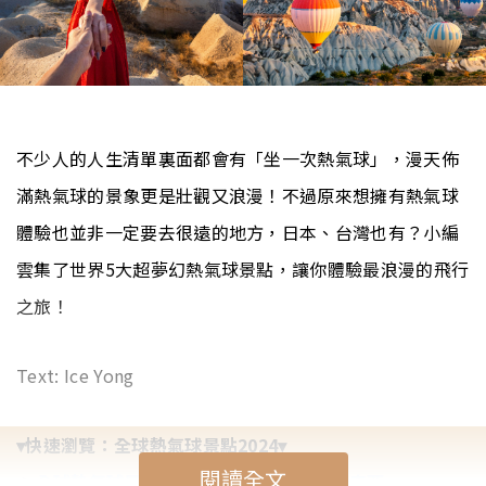
不少人的人生清單裏面都會有「坐一次熱氣球」，漫天佈
滿熱氣球的景象更是壯觀又浪漫！不過原來想擁有熱氣球
體驗也並非一定要去很遠的地方，日本、台灣也有？小編
雲集了世界5大超夢幻熱氣球景點，讓你體驗最浪漫的飛行
之旅！
Text: Ice Yong
▾快速瀏覽：全球熱氣球景點2024▾
閱讀全文
➤
全球熱氣球景點2024丨1. 土耳其 卡帕多奇亞