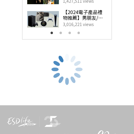
藝人甜蜜慶祝點子
1,427,511 views
為另一半製造驚
喜！
【2024電子產品禮
物推薦】男朋友/老
公最想收到的實用
3,016,221 views
生日禮物
熱氣球景點又怎能少得了被譽爲世界最浪漫景點之一的土
耳其卡帕多奇亞！在峽谷中上百個熱氣球在空中漂浮，加
上卡帕多奇亞的特別天然地形，充滿了山洞、石柱，無論
你是在熱氣球上面，還是在山上拍攝漫天熱氣球的景色都
非常漂亮！每年夏季至秋季，這裏更會吸引世界各地的遊