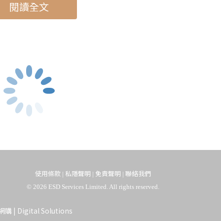
閱讀全文
週末時間，找一間舒適小店，喝一杯茶或咖啡，讀一本喜歡
，為自己帶來知識的收穫或心靈的啟發吧。
使用條款
私隱聲明
免責聲明
聯絡我們
|
|
|
© 2026 ESD Services Limited. All rights reserved.
自然氣息
網購
|
Digital Solutions