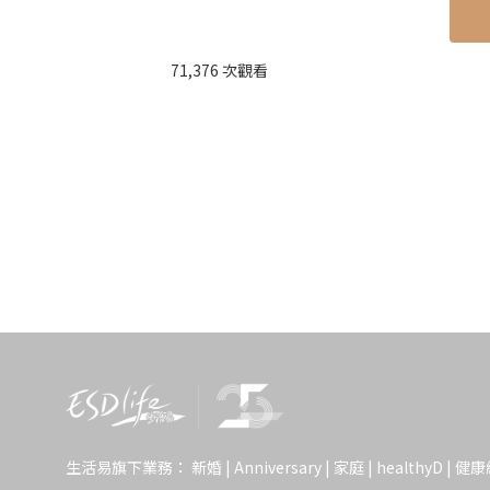
​Text_Tracy
71,376 次觀看
生活小確幸
1
、閱讀
閱讀是一件對身心都非常有益的事。在
的書，平靜心境，給身心一個休息時間
生活小確幸
2
、感受大
生活易旗下業務：
新婚
|
Anniversary
|
家庭
|
healthyD
|
健康