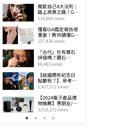
寵愛自己4大法則｜
珍
踏上高貴之路！GIA
穿
珠寶鑽飾必備指南
襯
116,664 views
224
選
懂看GIA鑑定報告很
行
重要！教你讀懂GIA
｜
4C外的重要訊息！
點
157,436 views
742
揀珠寶商如挑對醫
初
生 挑選心儀寶石不
「古代」也有寶石
【
求人！
評級嗎？鑽石
2
「4C」是如何創
新
66,483 views
201
立？一文帶你了解
手
GIA對鑽石鑑定的影
Cl
【結婚周年紀念日
情
響力！
萬！
點慶祝？】 參考男
2
最
藝人甜蜜慶祝點子
放
1,427,511 views
5,8
WO
為另一半製造驚
幻
Fl
喜！
地
【2024電子產品禮
【
續
物推薦】男朋友/老
20
公最想收到的實用
酒店
3,016,272 views
9,9
生日禮物