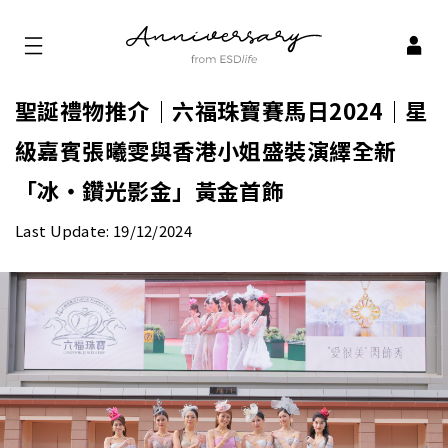
聖誕禮物推介｜六福珠寶賽馬日2024｜星
級嘉賓張曦雯與香港小姐盛裝演繹全新
「冰‧鑽光影金」黃金首飾
Last Update: 19/12/2024