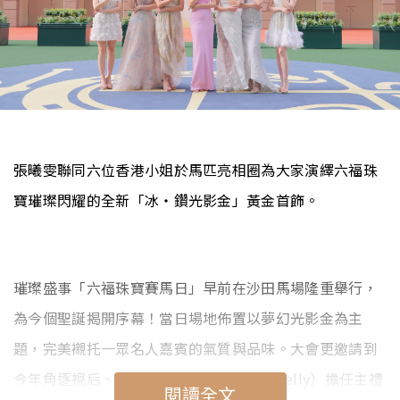
張曦雯聯同六位香港小姐於馬匹亮相圈為大家演繹六福珠
寶璀璨閃耀的全新「冰‧鑽光影金」黃金首飾。
璀璨盛事「六福珠寶賽馬日」早前在沙田馬場隆重舉行，
為今個聖誕揭開序幕！當日場地佈置以夢幻光影金為主
題，完美襯托一眾名人嘉賓的氣質與品味。大會更邀請到
今年角逐視后、形象高貴大方的張曦雯（Kelly）擔任主禮
閱讀全文