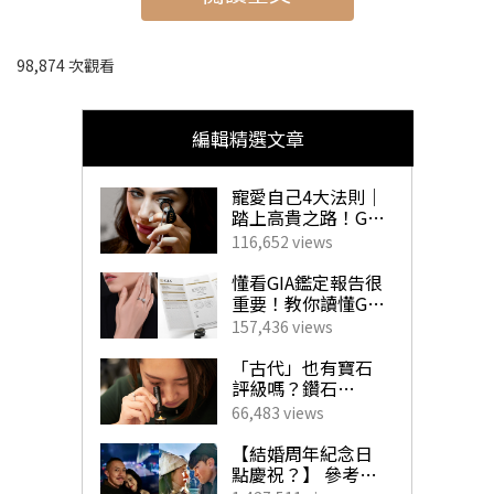
嘉賓，更聯同6位應屆香港小姐一同上演一場奪目璀璨的
「閃飾秀」，她們身上佩戴六福珠寶全新「冰‧鑽光影
98,874 次觀看
金」黃金首飾，閃耀出猶如帶有鑽石光芒的炫彩，新品首
飾更是全球首次曝光，璀璨閃耀的黃金首飾與眾人華麗的
編輯精選文章
打扮互相輝映，展現不同的美態，為各位提供最閃耀的聖
寵愛自己4大法則｜
誕禮物靈感。
踏上高貴之路！GIA
珠寶鑽飾必備指南
116,652 views
懂看GIA鑑定報告很
重要！教你讀懂GIA
4C外的重要訊息！
157,436 views
揀珠寶商如挑對醫
生 挑選心儀寶石不
「古代」也有寶石
求人！
評級嗎？鑽石
「4C」是如何創
66,483 views
立？一文帶你了解
GIA對鑽石鑑定的影
【結婚周年紀念日
響力！
點慶祝？】 參考男