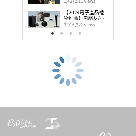
藝人甜蜜慶祝點子
1,427,511 views
為另一半製造驚
喜！
【2024電子產品禮
物推薦】男朋友/老
公最想收到的實用
3,016,221 views
生日禮物
六福集團主席兼行政總裁黃偉常先生與香港賽馬會管理
層，聯同星級嘉賓張曦雯及2024年度香港小姐，一同為活
動主持揭幕儀式。
Kelly演繹如鑽石般閃耀的「冰‧鑽光影金」黃金首飾。