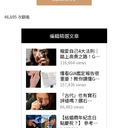
46,695 次觀看
編輯精選文章
寵愛自己4大法則｜
踏上高貴之路！GIA
珠寶鑽飾必備指南
116,664 views
懂看GIA鑑定報告很
重要！教你讀懂GIA
送禮長輩全攻略 | 增強免疫力方法
4C外的重要訊息！
157,436 views
1. 攝取多醣體、氨基酸
揀珠寶商如挑對醫
生 挑選心儀寶石不
「古代」也有寶石
求人！
評級嗎？鑽石
說到送禮長輩，首要條件當然是從有益健康角度出發。想
「4C」是如何創
66,483 views
立？一文帶你了解
送上一份合適的禮物守護長輩健康、為長輩的免疫加持最
GIA對鑽石鑑定的影
【結婚周年紀念日
響力！
點慶祝？】 參考男
好從「吃」開始。例如由食物攝取多醣體、氨基酸都是能