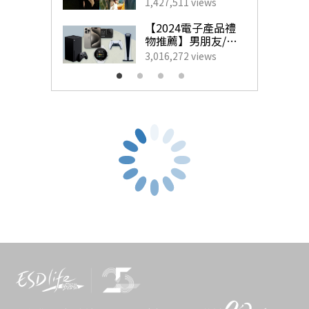
藝人甜蜜慶祝點子
1,427,511 views
增強免疫力方法之一！多醣體是由許多個單醣連接組合而
為另一半製造驚
喜！
【2024電子產品禮
成，其營養價值高正正因為它有助調節免疫系統及活化免
物推薦】男朋友/老
公最想收到的實用
3,016,272 views
1
疫細胞
；至於氨基酸是幫助身體生成細胞和鞏固身體運作
生日禮物
的優質蛋白質，所以能增強免疫系統，亦有助細胞生長與
2
修復、促進新陳代謝
。
富含多醣體的食物
靈芝
木耳
香菇等