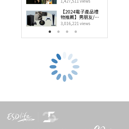
藝人甜蜜慶祝點子
1,427,511 views
HK$4,000
為另一半製造驚
喜！
【2024電子產品禮
物推薦】男朋友/老
按此購買
公最想收到的實用
3,016,221 views
生日禮物
安信EarnMORE銀聯鑽石卡 激賺現金回贈!
激賺2%現金回贈 | 迎新可選DYSON吸
塵機
按此申請
GUCCI GG Marmont卡片銀包前面及背面都飾有GG，復古
金色配件銀包有1個鈔票隔層、1個拉鏈硬幣袋及5個卡