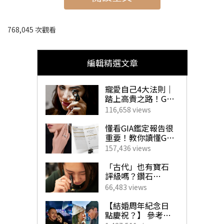
GUCCI GG Marmont卡片銀包
768,045 次觀看
編輯精選文章
寵愛自己4大法則｜
踏上高貴之路！GIA
珠寶鑽飾必備指南
116,658 views
懂看GIA鑑定報告很
重要！教你讀懂GIA
4C外的重要訊息！
157,436 views
揀珠寶商如挑對醫
生 挑選心儀寶石不
「古代」也有寶石
求人！
評級嗎？鑽石
「4C」是如何創
66,483 views
立？一文帶你了解
GUCCI
GIA對鑽石鑑定的影
【結婚周年紀念日
響力！
GG Marmont卡片套
點慶祝？】 參考男