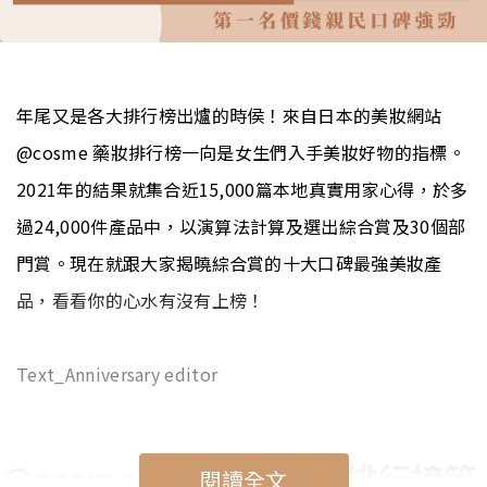
年尾又是各大排行榜出爐的時侯！來自日本的美妝網站
@cosme 藥妝排行榜一向是女生們入手美妝好物的指標。
2021年的結果就集合近15,000篇本地真實用家心得，於多
過24,000件產品中，以演算法計算及選出綜合賞及30個部
門賞。現在就跟大家揭曉綜合賞的十大口碑最強美妝產
品，看看你的心水有沒有上榜！
Text_Anniversary editor
@cosme香港2021美妝排行榜第
閱讀全文