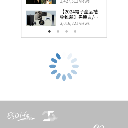
藝人甜蜜慶祝點子
1,427,511 views
為另一半製造驚
CANMAKE 花漾瑰麗胭脂 HK$96
喜！
【2024電子產品禮
物推薦】男朋友/老
公最想收到的實用
3,016,221 views
CANMAKE 的胭脂一直深受喜愛日系妝容的女生熱捧。除
生日禮物
了組合的顏色選擇多，一盒胭脂中已有5款顏色，可以隨衣
著及心情配搭出不同效果。於想提亮的位置掃上較淺色的
光亮粉末亦可用作Highlight，性價比十足。
@cosme香港2021美妝排行榜第
9名：ESTEE LAUDER升級再生
基因修復精華