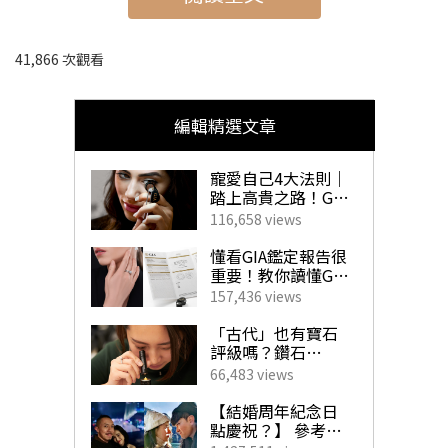
10名：CANMAKE 花漾瑰麗胭脂
41,866 次觀看
編輯精選文章
寵愛自己4大法則｜
踏上高貴之路！GIA
珠寶鑽飾必備指南
116,658 views
懂看GIA鑑定報告很
重要！教你讀懂GIA
4C外的重要訊息！
157,436 views
揀珠寶商如挑對醫
生 挑選心儀寶石不
「古代」也有寶石
求人！
評級嗎？鑽石
「4C」是如何創
66,483 views
立？一文帶你了解
GIA對鑽石鑑定的影
【結婚周年紀念日
響力！
點慶祝？】 參考男