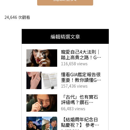
品更可以在eSTORE買到，一齊睇下有什麼值得入手的美
妝產品啦！
24,646 次觀看
編輯精選文章
快速連結｜著數春季美妝產品推
介
寵愛自己4大法則｜
踏上高貴之路！GIA
珠寶鑽飾必備指南
➤
美妝產品類
116,658 views
➤
美容儀、補充品類
懂看GIA鑑定報告很
重要！教你讀懂GIA
➤
香水類
4C外的重要訊息！
157,436 views
揀珠寶商如挑對醫
生 挑選心儀寶石不
「古代」也有寶石
求人！
評級嗎？鑽石
「4C」是如何創
66,483 views
立？一文帶你了解
GIA對鑽石鑑定的影
【結婚周年紀念日
響力！
點慶祝？】 參考男