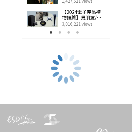
藝人甜蜜慶祝點子
1,427,511 views
為另一半製造驚
喜！
【2024電子產品禮
物推薦】男朋友/老
公最想收到的實用
3,016,221 views
生日禮物
【美妝產品類】
美妝著數優惠｜XOVE：白松露護膚體驗套
裝 $900（原值$2,516）