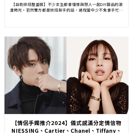
​ 【自助烘焙整蛋糕】不少女生都會憧憬與戀人一起DIY甜品的浪
漫時光。若然雙方都是烘焙新手的話，過程當中少不免會手忙腳
亂丶亦很容易會失敗。另一方面，在家下廚讓...
【情侶手鐲推介2024】儀式感滿分定情信物
NIESSING、Cartier、Chanel、Tiffany、