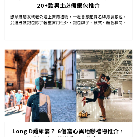
20+款男士必備銀包推介
想給男朋友或老公送上實用禮物，一定會想起買名牌男裝銀包。
挑選男裝銀包除了著重實用性外，銀包牌子、款式、顏色和間隔
也十分重要，選對了男士銀包亦可以突顯出該男士的身...
Long D難維繫？ 6個窩心異地戀禮物推介，