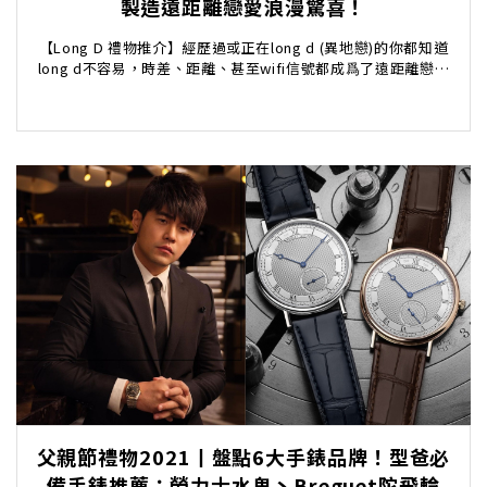
製造遠距離戀愛浪漫驚喜！
【Long D 禮物推介】經歷過或正在long d (異地戀)的你都知道
long d不容易，時差、距離、甚至wifi信號都成爲了遠距離戀愛
中的挑戰。特別在疫情影...
父親節禮物2021丨盤點6大手錶品牌！型爸必
備手錶推薦：勞力士水鬼丶Breguet陀飛輪