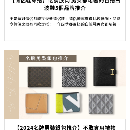
【情侶鞋穿搭】低調放閃 男女都啱著的百搭白
波鞋5個品牌推介
不是每對情侶都能接受著情侶裝，情侶鞋就來得比較低調，又能
令情侶之間有同款穿搭！一年四季都百搭的白波鞋男女都啱著，
以下為大家推薦5個高質白波鞋品牌，揀對情侶鞋款，...
【2024名牌男裝銀包推介】不敗實用禮物