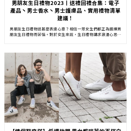
男朋友生日禮物2023丨送禮回禮合集：電子
產品丶男士香水丶男士護膚品、實用禮物清單
建議！
男朋友生日禮物送甚麼表達心意？相信一眾女生們都正為選擇男
朋友生日禮物而苦惱。對於女生來說，生日禮物講求浪漫心思。
至於男生，則會講求實用性以及品質，送背包或相機包...