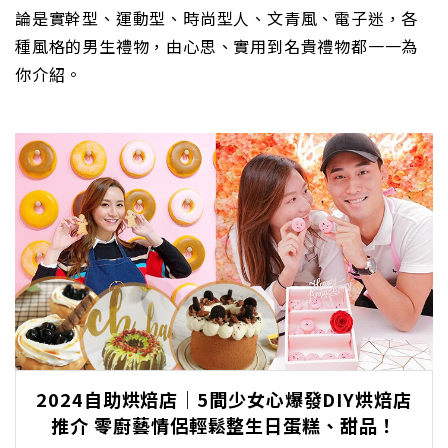
論是實幹型、運動型、時尚型人、文青風、電子迷，各
種風格的男生禮物，由心思、實用到名貴禮物都一一為
你介紹。
2024自助烘焙店｜5間少女心爆發DIY烘焙店
推介 零廚藝情侶輕鬆整生日蛋糕、甜品！