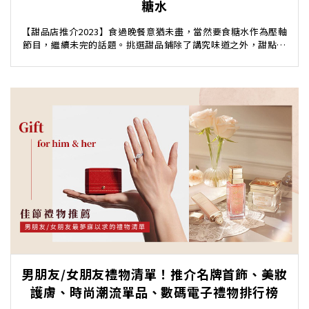
糖水
【甜品店推介2023】食過晚餐意猶未盡，當然要食糖水作為壓軸
節目，繼續未完的話題。挑選甜品鋪除了講究味道之外，甜點的
賣相亦非常重要，才可以做到「相機先食」。以下...
男朋友/女朋友禮物清單！推介名牌首飾、美妝
護膚、時尚潮流單品、數碼電子禮物排行榜