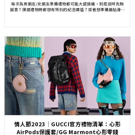
每次為男朋友/女朋友準備禮物都可能大感頭痛，到底送咩先夠
誠意？揀選禮物時都想有特別的紀念價值？或者想準備最貼身、
最實用的禮物？編輯今次就為各位廿四孝男朋友/女朋...
情人節2023｜GUCCI官方禮物清單：心形
AirPods保護套/GG Marmont心形零錢