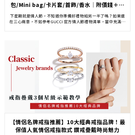
包/Mini bag/卡片套/首飾/香水｜附價錢＋購
買連結
下星期就是情人節，不知道你準備好禮物給另一半了嗎？如果還
在三心兩意，不如參考GUCCI 官方情人節禮物清單，當中充滿各
種適合買來做禮物的產品，由情人節限定愛心鏈...
【情侶名牌戒指推薦】10大經典戒指品牌！最
保值人氣情侶戒指款式 鑽戒疊戴時尚魅力