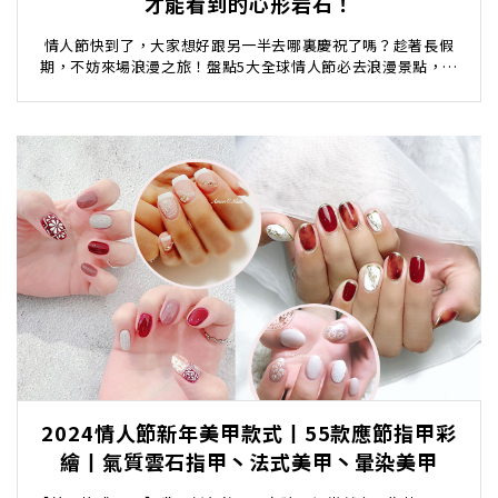
才能看到的心形岩石！
情人節快到了，大家想好跟另一半去哪裏慶祝了嗎？趁著長假
期，不妨來場浪漫之旅！盤點5大全球情人節必去浪漫景點，愛
情海、沉船灣、法國愛墻、首爾塔，還有潛水才能看到的...
2024情人節新年美甲款式丨55款應節指甲彩
繪丨氣質雲石指甲丶法式美甲丶暈染美甲