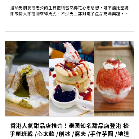
送給男朋友或老公的生日禮物當然得花心思想想，可不能比聖誕
節或情人節禮物來得馬虎。不少男士都對電子產品充滿興趣，想
為男朋友或老公送上一份驚喜的生日禮物，但又不知道...
香港人氣甜品店推介！泰國知名甜品店登港 梳
乎厘班戟 /心太軟 /刨冰 /窩夫 /手作芋圓 /地道