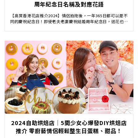
周年紀念日名稱及對應花語
【高質香港花店推介2024】情侶拍拖後，一年365日都可以是不
同的慶祝紀念日！即使老夫老妻慶祝結婚周年紀念日，送花也是
個受歡迎的選擇。花總能予人愉悅、幸福的感覺...
2024自助烘焙店｜5間少女心爆發DIY烘焙店
推介 零廚藝情侶輕鬆整生日蛋糕、甜品！