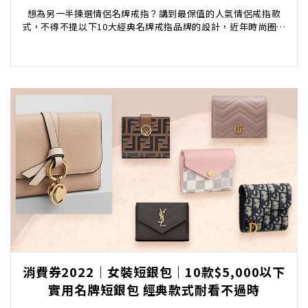
想為另一半揀選情侶名牌戒指？講到最保值的人氣情侶戒指款
式，不得不提以下10大經典名牌戒指品牌的設計，近年時尚圈更
掀起一股珠寶首飾疊戴的熱潮，以疊戴、互換的方式打...
消費券2022｜女裝短銀包｜10款$5,000以下
實用名牌短銀包 經典款式耐看不過時