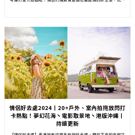
侶game不但挑戰合拍度，最重要是不用花費太多。...
情侶好去處2024丨20+戶外、室內拍拖放閃打
卡熱點！夢幻花海丶電影取景地丶港版沖繩丨
持續更新
【情侶好去處】香港地有這麼多拍拖好去處，積存下來的年假又