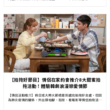
耳環價錢比 C...
【拍拖好節目】情侶在家約會推介8大甜蜜拍
拖活動！體驗韓劇浪漫戀愛情節
【情侶活動推介】假日或大時大節總是到處找拍拖好去處，但因
為肺炎疫情的關係，外出撐枱腳、逛街、看電影等情侶拍拖活動
都大大減少。疫情下拍拖，情侶盡可能都留在家裡，可...