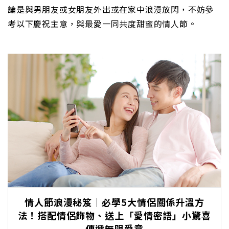
論是與男朋友或女朋友外出或在家中浪漫放閃，不妨參
考以下慶祝主意，與最愛一同共度甜蜜的情人節。
情人節浪漫秘笈｜必學5大情侶關係升溫方
法！搭配情侶飾物、送上「愛情密語」小驚喜
傳遞無限愛意