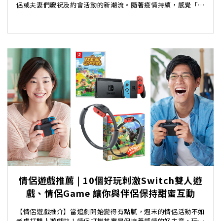
侶或夫妻們慶祝及約會活動的新潮流。隨著疫情持續，感覺「去
到悶」的戀人們不妨參考以下情侶...
情侶遊戲推薦 | 10個好玩刺激Switch雙人遊
戲、情侶Game 讓你與伴侶保持甜蜜互動
【情侶遊戲推介】當追劇開始變得有點膩，週末的情侶活動不如
考慮打雙人遊戲啦！情侶打機其實是個培養感情的好主意，玩情