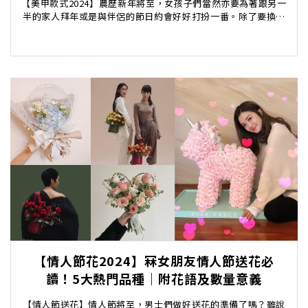
【美甲款式2024】農歷新年將至，女孩子們當然亦要為著跟另一
半的家人拜年或是與伴侶的節日約會好好打扮一番。除了要換上
應節妝容外，「美甲控」也別忘了要為你的指甲換...
【情人節花2024】冧女朋友情人節送花必
讀！5大熱門品種｜附花語及數量意義
【情人節送花】情人節將至，男士們做好送花的準備了嗎？雖說