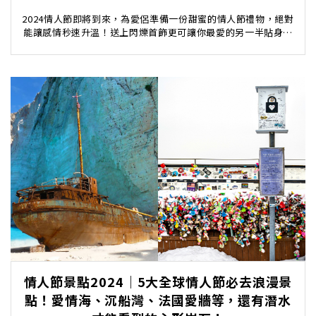
2024情人節即將到來，為愛侶準備一份甜蜜的情人節禮物，絕對
能讓感情秒速升溫！送上閃爍首飾更可讓你最愛的另一半貼身佩
戴，你的愛意無時無刻都在對方身邊！編輯私心推...
情人節景點2024｜5大全球情人節必去浪漫景
點！愛情海、沉船灣、法國愛牆等，還有潛水