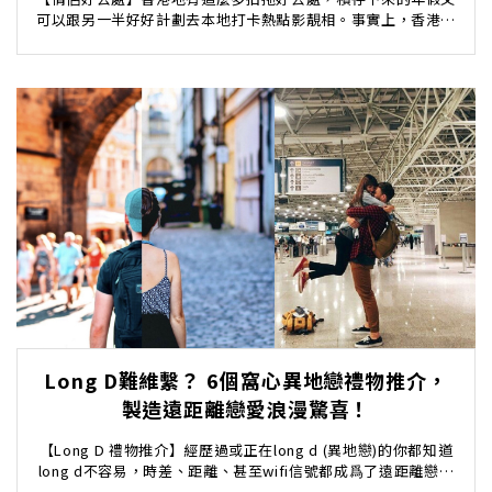
可以跟另一半好好計劃去本地打卡熱點影靚相。事實上，香港還
是有很多可以媲美外國的IGable打卡影相好去處...
Long D難維繫？ 6個窩心異地戀禮物推介，
製造遠距離戀愛浪漫驚喜！
【Long D 禮物推介】經歷過或正在long d (異地戀)的你都知道
long d不容易，時差、距離、甚至wifi信號都成爲了遠距離戀愛
中的挑戰。特別在疫情影...