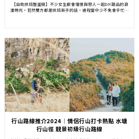
​ 【自助烘焙整蛋糕】不少女生都會憧憬與戀人一起DIY甜品的浪
漫時光。若然雙方都是烘焙新手的話，過程當中少不免會手忙腳
亂丶亦很容易會失敗。另一方面，在家下廚讓...
行山路線推介2024｜情侶行山打卡熱點 水塘
行山徑 靚景初級行山路線