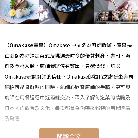
【Omakase意思】
Omakase 中文名為廚師發辦，意思是
由廚師為你決定菜式及挑選最時令的優質刺身、壽司、海
鮮及食材入饌。廚師發辦沒有菜單，只選價錢，所以
Omakase是對廚師的信任。Omakase的獨特之處是坐壽司
吧枱可品嚐鮮味的同時，能細心欣賞廚師的手藝，更可與
廚師在用餐過程中近距離交流，深入了解每道菜的精髓及
日本人的飲食及文化，每次都會為你帶來獨特的用餐體驗
及驚喜！
閱讀全文
【香港Omakase推介】
香港人最喜歡去日本及吃日本