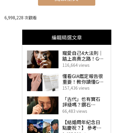
菜，而Omakase廚師發辦更加是品嚐新鮮日本食材的最佳
6,998,228 次觀看
選擇。就算現在未能飛日本，一頓高質的日本廚師發辦都
可令你享受一趟幸福的日本美食之旅。
編輯精選文章
Text：Anniversary_editor, Elize CHAN, Venus Cheung
寵愛自己4大法則｜
踏上高貴之路！GIA
珠寶鑽飾必備指南
116,664 views
懂看GIA鑑定報告很
重要！教你讀懂GIA
4C外的重要訊息！
157,436 views
揀珠寶商如挑對醫
快速瀏覽：
生 挑選心儀寶石不
「古代」也有寶石
求人！
評級嗎？鑽石
「4C」是如何創
66,483 views
港島區Omakase
立？一文帶你了解
GIA對鑽石鑑定的影
【結婚周年紀念日
月山 GASSAN
｜
立鮨
｜
T8 Japanese Cuisine
｜
寿し雲隠
響力！
點慶祝？】 參考男
｜
鮨慎Sushi Kami
｜
Sushi Shion
｜
Sushi Saito 鮨 ‧ 齋