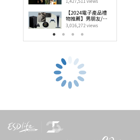
藝人甜蜜慶祝點子
1,427,511 views
藤
｜
天鮨TEN ZUSHI
｜
Sushi Mamoru
｜
WAKO SAKE
為另一半製造驚
LABO • SUSHI
喜！
【2024電子產品禮
九龍區Omakase
物推薦】男朋友/老
公最想收到的實用
The Araki
｜
壽司芳 Sushiyoshi
｜
花晨月夕 Kuno
｜
割烹
3,016,272 views
生日禮物
櫓杏 Kappo ro ann
｜
帯広はげ天
新界區Omakase
源峰Mizutani
｜
壽司源 Sushi Hajime
｜
鮨文 Sushi Man
｜
舍利鮨
｜
弦 Sushi Gen Omakase
港島區Omakase推介