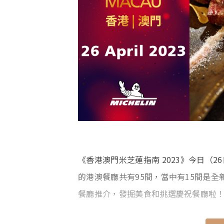
《香港澳門米芝蓮指南 2023》今日（
的港澳餐廳共有95間，當中有15間是
餐廳推介，發掘美食和挑選慶祝餐廳啦