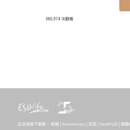
380,974 次觀看
米芝蓮三星
｜
《香港米芝蓮指南202
1. 2023米芝蓮三星餐
1.1 2023米芝蓮三星餐廳：C
生活易旗下業務：
新婚
|
Anniversary
|
家庭
|
healthyD
|
健康