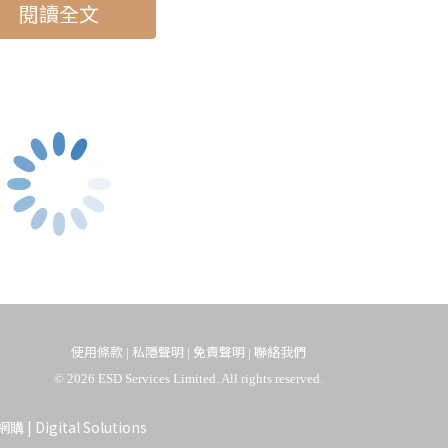
閱讀全文
米芝蓮二星
｜
米芝蓮一星
3》(排名不分先後)
廳(香港)
使用條款
私隱聲明
免責聲明
聯絡我們
|
|
|
© 2026 ESD Services Limited. All rights reserved.
aprice
網購
|
Digital Solutions