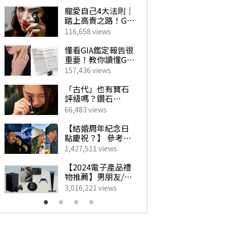
寵愛自己4大法則｜
珍
踏上高貴之路！GIA
穿
珠寶鑽飾必備指南
襯
116,658 views
224
選
懂看GIA鑑定報告很
行
重要！教你讀懂GIA
｜
4C外的重要訊息！
點
157,436 views
742
揀珠寶商如挑對醫
初
生 挑選心儀寶石不
「古代」也有寶石
【
求人！
評級嗎？鑽石
2
「4C」是如何創
新
66,483 views
201
立？一文帶你了解
手
GIA對鑽石鑑定的影
Cl
【結婚周年紀念日
情
響力！
萬！
點慶祝？】 參考男
2
最
藝人甜蜜慶祝點子
放
1,427,511 views
5,8
WO
為另一半製造驚
幻
Fl
喜！
地
【2024電子產品禮
【
續
物推薦】男朋友/老
20
公最想收到的實用
酒店
3,016,221 views
9,9
生日禮物