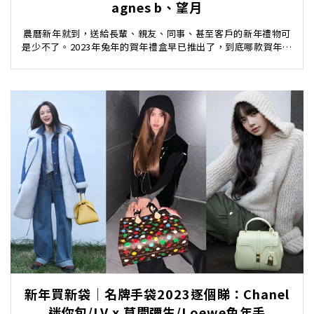
agnes b、望月
農曆新年就到，送給長輩、親友、同事、甚至客戶的新年禮物可
是少不了。2023年兔年的賀年禮盒早已推出了，到底哪款賀年禮
盒設計最搶眼、最適合新年送禮呢？一於看以下編...
新年買新袋｜名牌手袋2023逐個睇：Chanel
迷你包/LV x 草間彌生/Loewe兔年手