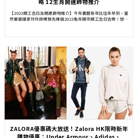
略 12生肖開運飾物推介
【2023開工吉日及開運飾物推介】今年農曆新年比往年早到，當
然要跟隨麥玲玲師傅預先擇個2023兔年開市開工吉日吉時！想要
在新一年提升運勢，準備送虎迎兔，對於一班...
ZALORA優惠碼大放送！Zalora HK限時新年
購物優惠：Under Armour、Adidas、