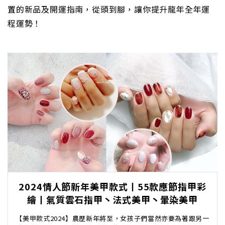
置的新品及開運指南，從頭到腳，讓你提升龍年全年運
程運勢！
2024情人節新年美甲款式丨55款應節指甲彩
繪丨氣質雲石指甲丶法式美甲丶暈染美甲
【美甲款式2024】農歷新年將至，女孩子們當然亦要為著跟另一