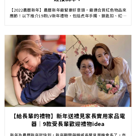
【2022農曆新年】農曆新年最緊要好意頭，最適合買紅色物品來
應節！以下推介19款LV新年禮物，包括虎年手鐲、鎖匙扣、紅色
圍巾、披肩應有盡有。紅色除了可取鴻運當頭...
【給長輩的禮物】新年送禮見家長實用家品電
器｜9款受長輩歡迎禮物idea
新年及農曆新年就快到，新年期間與親戚長輩見面機會多了，亦