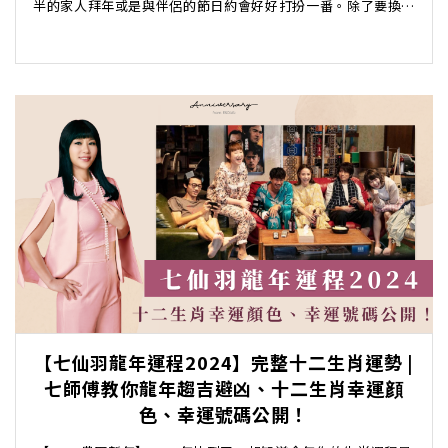
半的家人拜年或是與伴侶的節日約會好好打扮一番。除了要換上
應節妝容外，「美甲控」也別忘了要為你的指甲換...
【七仙羽龍年運程2024】完整十二生肖運勢 |
七師傅教你龍年趨吉避凶、十二生肖幸運顔
色、幸運號碼公開！