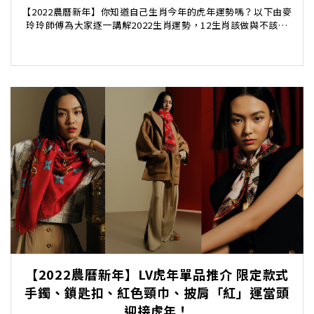
【2022農曆新年】你知道自己生肖今年的虎年運勢嗎？以下由麥
玲玲師傅為大家逐一講解2022生肖運勢，12生肖該做與不該做
的事，以及12生肖代表的藝人都可以一目了...
【2022農曆新年】LV虎年單品推介 限定款式
手鐲、鎖匙扣、紅色頸巾、披肩「紅」運當頭
迎接虎年！