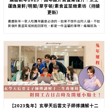
蓮逸東軒/明閣/翠亨邨/素食盆菜緻素坊（持續
更新）
農曆新年一家人吃團年飯是必須的，如果不想外出同人逼，不如
買個外賣盆菜或撈起回家吃，都是一件溫馨的事啊！編輯就為大
家精選了各大酒店、中菜廳、餐廳的外賣盆菜或撈起，...
【2023兔年】玄學天后雲文子師傅講解十二