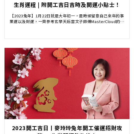
生肖運程 | 附開工吉日吉時及開運小貼士！
【2023兔年】1月22日就是大年初一，是時候留意自己來年的事
業運以及財運，一齊參考玄學天后雲文子師傅MasterCloud的十
二生肖運程及開工吉日吉時，更為大...
2023開工吉日丨麥玲玲兔年開工催運招財攻